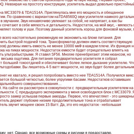
"
Мое знакомство с сайтом произошло года четыре назад. Первый проект,
0Q. Невзирая на простоту конструкции, усилитель выдал довольно пристойны
ля на МС33079 & TDA1514А. Приглянулась мне его мощность и обещанное
угим. По сравнению с вариантом наTDA8560Q звук усилителя намного детальн
 звучании. Звук ненавязчиво увлекает за собой, не напрягает, а как бы
очетают в себе мягкость и детальность. Недостаток, на мой вкус, - мягкость 
томляет голову и уши. Поэтому данный усилитель хорош для фоновой музыки, 
е всего настоятельно рекомендую не экономить на блоке питания. Для
ечить быстрой подачей тока. Трансформатор должен иметь соответствующую
в) должны иметь емкость не менее 10000 мкФ в каждом плече. Их функция н
ока на пиках мощности. Недостаток емкости будет отрицательно влиять на
ть ультрабыстрыми. Я ставил SF56. Многие пренебрегают этим нюансом, но
е весьма ощутима. Для питания предварительно усилителя я собрал
т большей токоотдачей и обеспечивает более легкое дыхание усилителю. Чт
льтодобавки. Вы лишитесь 4-5 ватт мощности, но звук будет более детальным
енег не хватало, я решил попробовать вместо нее TDA1514A. Получился микс
чается большой четкостью, более упругими басами. Недостатков оставивших
ля дальнейшего совершенствования…
0. На сайте он рассмотрен в совокупности с предварительным усилителем на
ельности. С предыдущего эксперимента у меня освободился блок с MC33079. 
 просто замер услышав первые аккорды. Первое, что впечатляет - это шикарн
литель держит глубокие низкие продолжительные тона и отрабатывает
ель звучит мощнее своих 15 Ватт. Да, это его недостаток - небольшая
монтажу нет. Однако, все возможные схемы и рисунки я предоставлю.