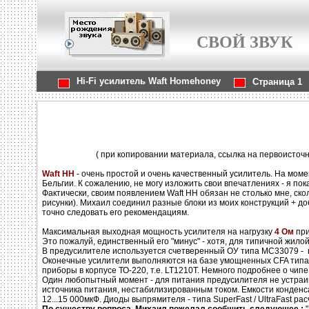
СВОЙ ЗВУК
Hi-Fi усилитель Waft Homehoney
Страница 1
( при копировании материала, ссылка на первоисточн
Waft HH
- очень простой и очень качественный усилитель. На моме
Бельгии. К сожалению, не могу изложить свои впечатлениях - я пок
Фактически, своим появлением Waft HH обязан не столько мне, ск
рисунки). Михаил соединил разные блоки из моих конструкций + до
точно следовать его рекомендациям.
Максимальная выходная мощность усилителя на нагрузку
4 Ом
при
Это пожалуй, единственный его "минус" - хотя, для типичной жило
В предусилителе используется счетверенный ОУ типа MC33079 - п
Оконечные усилители выполняются на базе умощненных CFA типа
приборы в корпусе ТО-220, т.е. LT1210T. Немного подробнее о чип
Один любопытный момент - для питания предусилителя не устраив
источника питания, нестабилизированным током. Емкости конде
12...15 000мкФ. Диоды выпрямителя - типа SuperFast / UltraFast расч