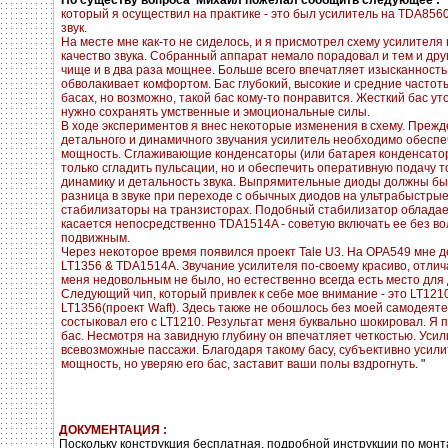
По существу вопроса Михаил пожелал сообщить следующее :
который я осуществил на практике - это был усилитель на TDA856
звук.
На месте мне как-то не сиделось, и я присмотрел схему усилите
качество звука. Собранный аппарат немало порадовал и тем и др
чище и в два раза мощнее. Больше всего впечатляет изысканность в
обволакивает комфортом. Бас глубокий, высокие и средние частоты с
басах, но возможно, такой бас кому-то понравится. Жесткий бас у
нужно сохранять умственные и эмоциональные силы.
В ходе экспериментов я внес некоторые изменения в схему. Прежд
детального и динамичного звучания усилитель необходимо обесп
мощность. Сглаживающие конденсаторы (или батарея конденсаторо
только сгладить пульсации, но и обеспечить оперативную подачу т
динамику и детальность звука. Выпрямительные диоды должны бы
разница в звуке при переходе с обычных диодов на ультрабыстры
стабилизаторы на транзисторах. Подобный стабилизатор обладае
касается непосредственно TDA1514A - советую включать ее без во
подвижным.
Через некоторое время появился проект Tale U3. На OPA549 мне д
LT1356 & TDA1514A. Звучание усилителя по-своему красиво, отли
меня недовольным не было, но естественно всегда есть место д
Следующий чип, который привлек к себе мое внимание - это LT121
LT1356(проект Waft). Здесь также не обошлось без моей самодеят
состыковал его с LT1210. Результат меня буквально шокировал. Я
бас. Несмотря на завидную глубину он впечатляет четкостью. Уси
всевозможные пассажи. Благодаря такому басу, субъективно усилит
мощность, но уверяю его бас, заставит ваши полы вздрогнуть
. "
ДОКУМЕНТАЦИЯ :
Поскольку конструкция бесплатная, подробной инструкции по 