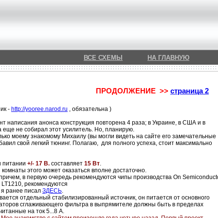
ВСЕ СХЕМЫ
НА ГЛАВНУЮ
ПРОДОЛЖЕНИЕ >>
страница 2
ик -
http://yooree.narod.ru
, обязательна )
нт написания анонса конструкция повторена 4 раза; в Украине, в США и в
а еще не собирал этот усилитель. Но, планирую.
олько моему знакомому Михаилу (вы могли видеть на сайте его замечательные
бавил свой легкий тюнинг. Полагаю, для полного успеха, стоит максимально
 питании
+/- 17 В.
составляет
15 Вт
.
й комнаты этого может оказаться вполне достаточно.
ричем, в первую очередь рекомендуются чипы производства On Semiconducto
 LT1210, рекомендуются
е я ранее писал
ЗДЕСЬ
.
ается отдельный стабилизированный источник, он питается от основного
нсаторов сглаживающего фильтра в выпрямителе должны быть в пределах
итанные на ток 5...8 А.